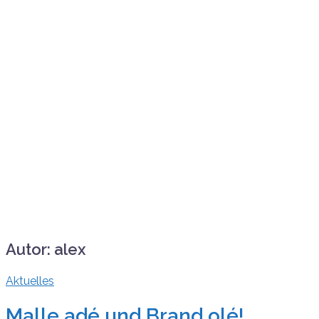
Autor:
alex
Aktuelles
Malle adé und Brand olé!